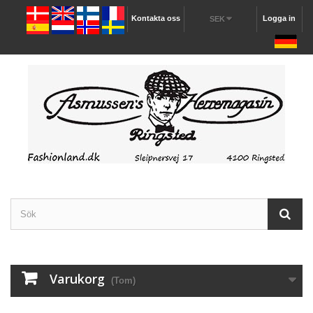
Kontakta oss
Logga in
SEK
Varukorg
(Tom)