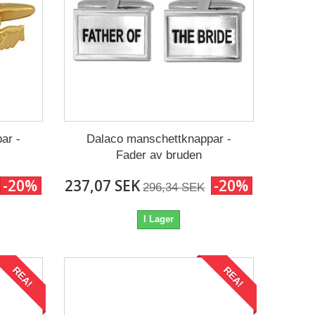
ar -
Dalaco manschettknappar -
Fader av bruden
-20%
237,07 SEK
-20%
296,34 SEK
I Lager
REA!
REA!