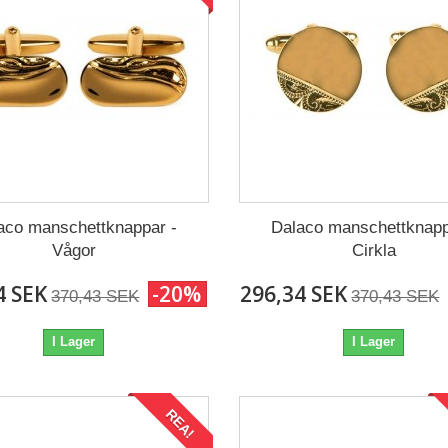
aco manschettknappar -
Dalaco manschettknapp
Vågor
Cirkla
4 SEK
-20%
296,34 SEK
370,43 SEK
370,43 SEK
I Lager
I Lager
REA!