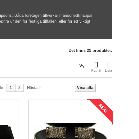
ipsons. Båda företagen tillverkar manschettknappar i
ur den för festliga tillfällen, eller för ett viktigt
Det finns 29 produkter.
Vy:
Rutnät
Lista
de
1
2
Nästa
Visa alla
REA!