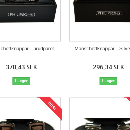
chettknappar - brudparet
Manschettknappar - Silve
370,43 SEK
296,34 SEK
I Lager
I Lager
REA!