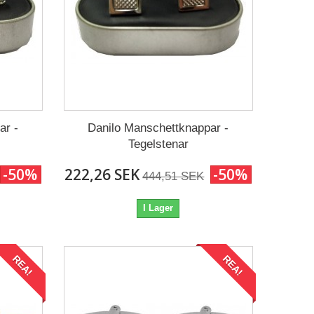
ar -
Danilo Manschettknappar -
Tegelstenar
-50%
222,26 SEK
-50%
444,51 SEK
I Lager
REA!
REA!