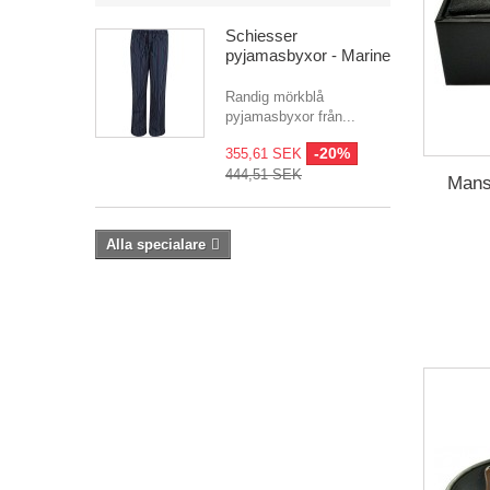
Schiesser
pyjamasbyxor - Marine
Randig mörkblå
pyjamasbyxor från...
-20%
355,61 SEK
444,51 SEK
Mans
Alla specialare