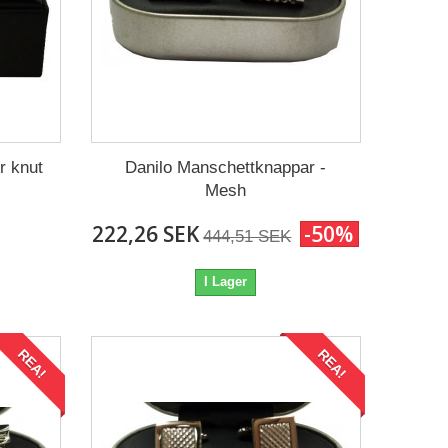
r knut
Danilo Manschettknappar -
Mesh
222,26 SEK
-50%
444,51 SEK
I Lager
REA!
REA!