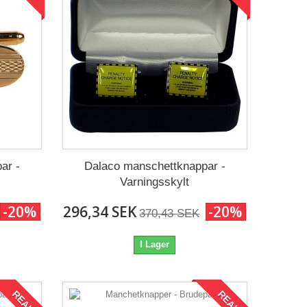
ar -
Dalaco manschettknappar -
Varningsskylt
-20%
296,34 SEK
-20%
370,43 SEK
I Lager
REA!
REA!