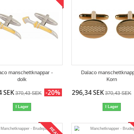
aco manschettknappar -
Dalaco manschettknapp
dolk
Korn
4 SEK
-20%
296,34 SEK
370,43 SEK
370,43 SEK
I Lager
I Lager
REA!