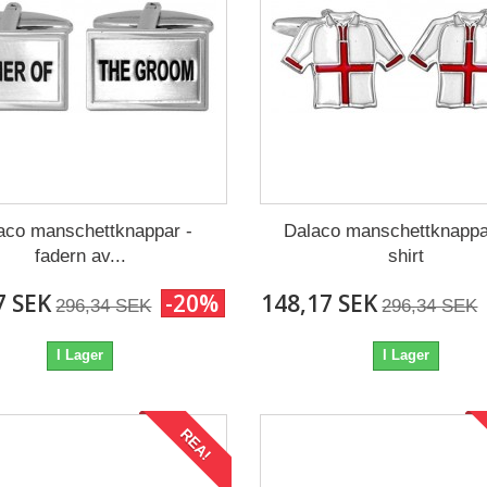
aco manschettknappar -
Dalaco manschettknappar
fadern av...
shirt
7 SEK
-20%
148,17 SEK
296,34 SEK
296,34 SEK
I Lager
I Lager
REA!