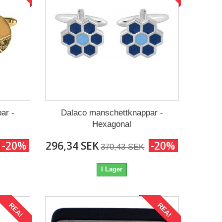
ar -
Dalaco manschettknappar -
Hexagonal
-20%
296,34 SEK
-20%
370,43 SEK
I Lager
REA!
REA!