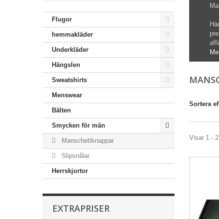
Ma
Flugor
Här
pre
hemmakläder
aff
Underkläder
Me
Hängslen
MANS
Sweatshirts
Menswear
Sortera ef
Bälten
Smycken för män
Visar 1 - 2
Manschettknappar
Slipsnålar
Herrskjortor
EXTRAPRISER