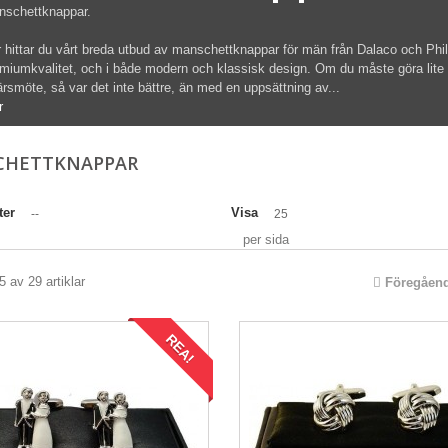
nschettknappar.
 hittar du vårt breda utbud av manschettknappar för män från Dalaco och Phil
miumkvalitet, och i både modern och klassisk design. Om du måste göra lite extra 
ärsmöte, så var det inte bättre, än med en uppsättning av...
r
CHETTKNAPPAR
ter
Visa
--
25
per sida
5 av 29 artiklar
Föregåen
REA!