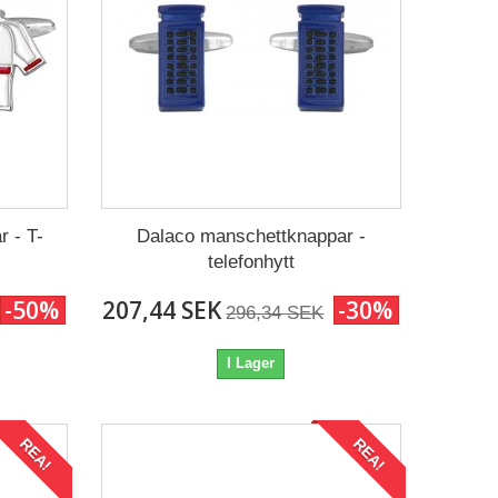
 - T-
Dalaco manschettknappar -
telefonhytt
-50%
207,44 SEK
-30%
296,34 SEK
I Lager
REA!
REA!