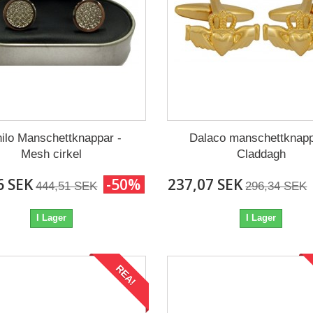
ilo Manschettknappar -
Dalaco manschettknapp
Mesh cirkel
Claddagh
6 SEK
-50%
237,07 SEK
444,51 SEK
296,34 SEK
I Lager
I Lager
REA!