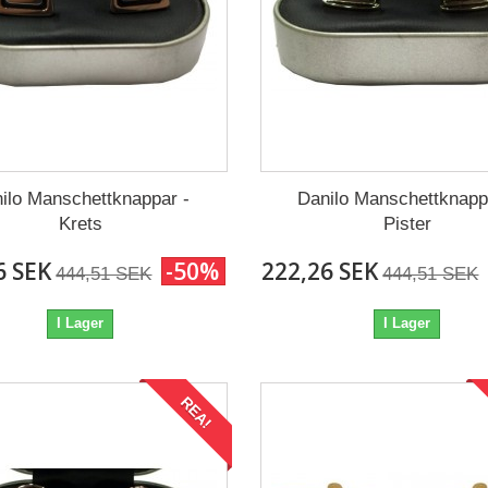
ilo Manschettknappar -
Danilo Manschettknapp
Krets
Pister
6 SEK
-50%
222,26 SEK
444,51 SEK
444,51 SEK
I Lager
I Lager
REA!