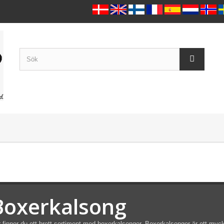
Boxerkalsong
 finner du ett brett sortiment med boxerkalsonger. Boxerkalsonger är ett myck