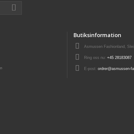
Butiksinformation
Asmussen Fashionland, Slei
Ring oss nu:
+45 28183087
on
E-post:
ordrer@asmussen-fa