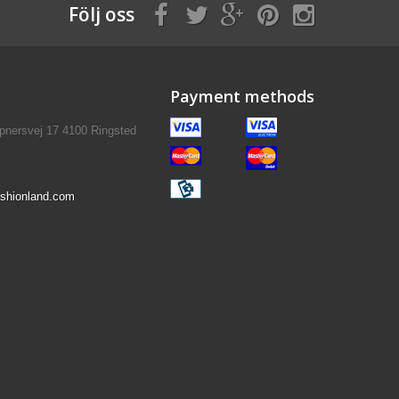
Följ oss
Payment methods
pnersvej 17 4100 Ringsted
shionland.com