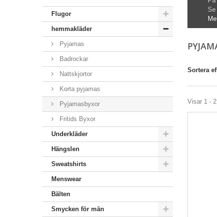
På
Se
Flugor
Me
hemmakläder
Pyjamas
PYJAM
Badrockar
Sortera ef
Nattskjortor
Korta pyjamas
Visar 1 - 2
Pyjamasbyxor
Fritids Byxor
Underkläder
Hängslen
Sweatshirts
Menswear
Bälten
Smycken för män