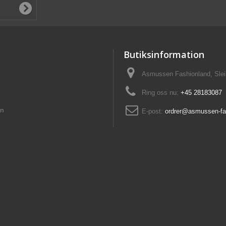
Butiksinformation
Asmussen Fashionland, Slei
Ring oss nu:
+45 28183087
on
E-post:
ordrer@asmussen-fa