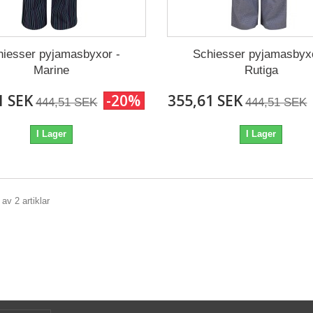
hiesser pyjamasbyxor -
Schiesser pyjamasbyxo
Marine
Rutiga
1 SEK
-20%
355,61 SEK
444,51 SEK
444,51 SEK
I Lager
I Lager
 av 2 artiklar