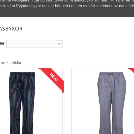
denna
webbplats hittar du
stort urval av
pyjamasbyxor
för män
.
Vi
säljer
ett 
alla våra
Pyjamasbyxor
artiklar
här och
i resten av
vårt sortiment av
nattkläd
r
ASBYXOR
ter
--
 av 2 artiklar
REA!