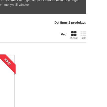
brett sortiment av
Pyjamasbyxa
i flera storlekar
och färger.
er
i menyn till vänster
.
Det finns 2 produkter.
Vy:
Rutnät
Lista
REA!