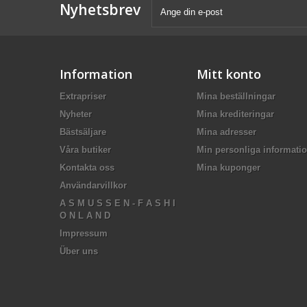
Nyhetsbrev
Information
Mitt konto
Extrapriser
Mina beställningar
Nyheter
Mina krediteringar
Bästsäljare
Mina adresser
Våra butiker
Min personliga informati
Kontakta oss
Mina kuponger
Användarvillkor
A S M U S S E N - F A S H I
O N L A N D
Impressum
Über uns