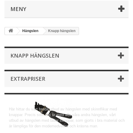
MENY
Hängslen
Knapp hängslen
KNAPP HÄNGSLEN
EXTRAPRISER
Knapp hängslen
Här hittar du vårt breda utbud av hängslen med skinnflikar med
knappar. Precis som det är med alla våra andra hängslen, vårt
utbud av hängslen med läder stroppar, som gjorts i bra material och
är lämpliga för den modemedvetna och kräsna man.