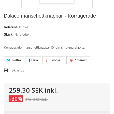
Dalaco manschettknappar - Korrugerade
Referens
1675-1
Skick:
Ny produkt
Korrugerade manschettknappar för din smoking skjorta.
Twittra
Dela
Google+
Pinterest
Skriv ut
259,30 SEK
inkl.
-30%
370,43 SEK
inkl.