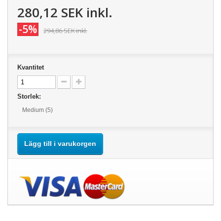
280,12 SEK
inkl.
-5%
294,86 SEK
inkl.
Kvantitet
Storlek:
Medium (5)
Lägg till i varukorgen