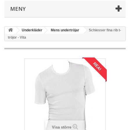
MENY
Underkläder
Mens undertröjar
Schiesser fina rib t-
tröjor - Vita
REA!
Visa större