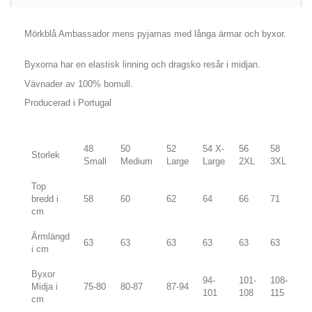
Mörkblå Ambassador mens pyjamas med långa ärmar och byxor.
Byxorna har en elastisk linning och dragsko resår i midjan.
Vävnader av 100% bomull.
Producerad i Portugal
48
50
52
54 X-
56
58
Storlek
Small
Medium
Large
Large
2XL
3XL
Top
bredd i
58
60
62
64
66
71
cm
Ärmlängd
63
63
63
63
63
63
i cm
Byxor
94-
101-
108-
Midja i
75-80
80-87
87-94
101
108
115
cm