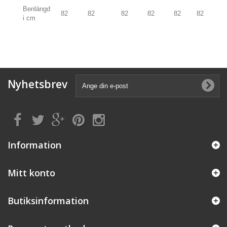
Benlängd
82
82
82
82
82
82
i cm
Nyhetsbrev
Information
Mitt konto
Butiksinformation