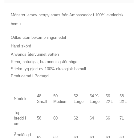
Mönster jersey
herrpyjamas
från Ambassador i 100% ekologisk
bomull.
Odlas utan bekämpningsmedel
Hand skörd
Används återvunnet vatten
Rena, naturliga, bra andningsförmåga
Sticka tyg gjort av 100% ekologisk bomull
Producerad i Portugal
48
50
52
54 X-
56
58
Storlek
Small
Medium
Large
Large
2XL
3XL
Top
bredd i
58
60
62
64
66
71
cm
Ärmlängd
63
63
63
63
63
63