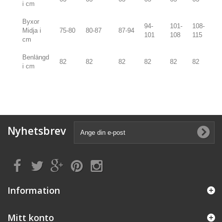
i cm
Byxor
94-
101-
108-
Midja i
75-80
80-87
87-94
101
108
115
cm
Benlängd
82
82
82
82
82
82
i cm
Nyhetsbrev
Information
Mitt konto