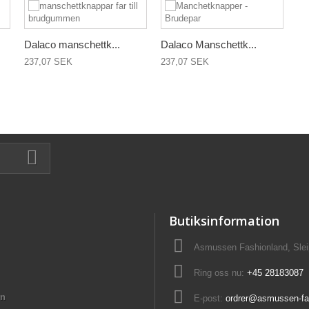
Dalaco manschettk...
Dalaco Manschettk...
237,07 SEK
237,07 SEK
Butiksinformation
Asmussen Fashionland, Slei
Ring oss nu:
+45 28183087
on
E-post:
ordrer@asmussen-fa