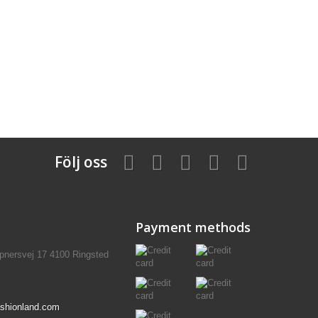
Följ oss
Payment methods
pnersvej 17 4100 Ringsted
shionland.com