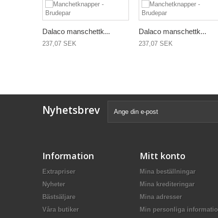
Dalaco manschettk...
Dalaco manschettk...
237,07 SEK
237,07 SEK
Nyhetsbrev
Information
Mitt konto
Extrapriser
Mina beställningar
Nyheter
Mina krediteringar
Bästsäljare
Mina adresser
Våra butiker
Min personliga informati