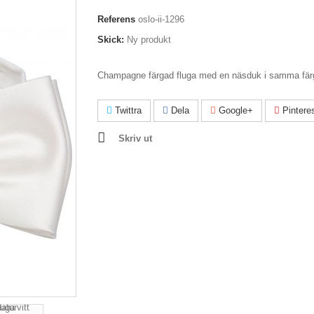
Referens
oslo-ii-1296
Skick:
Ny produkt
Champagne färgad fluga med en näsduk i samma fär
Twittra
Dela
Google+
Pintere
Skriv ut