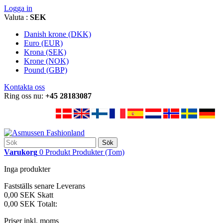
Logga in
Valuta :
SEK
Danish krone (DKK)
Euro (EUR)
Krona (SEK)
Krone (NOK)
Pound (GBP)
Kontakta oss
Ring oss nu:
+45 28183087
Sök
Varukorg
0
Produkt
Produkter
(Tom)
Inga produkter
Fastställs senare
Leverans
0,00 SEK
Skatt
0,00 SEK
Totalt:
Priser inkl. moms