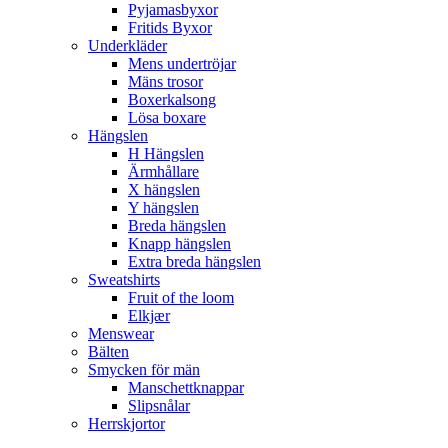
Pyjamasbyxor
Fritids Byxor
Underkläder
Mens undertröjar
Mäns trosor
Boxerkalsong
Lösa boxare
Hängslen
H Hängslen
Ärmhållare
X hängslen
Y hängslen
Breda hängslen
Knapp hängslen
Extra breda hängslen
Sweatshirts
Fruit of the loom
Elkjær
Menswear
Bälten
Smycken för män
Manschettknappar
Slipsnålar
Herrskjortor