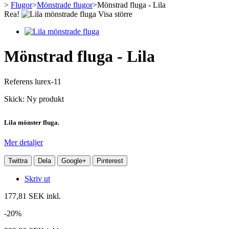
>
Flugor
>
Mönstrade flugor
>
Mönstrad fluga - Lila
Rea!
Visa större
Mönstrad fluga - Lila
Referens
lurex-11
Skick:
Ny produkt
Lila mönster fluga.
Mer detaljer
Twittra
Dela
Google+
Pinterest
Skriv ut
177,81 SEK
inkl.
-20%